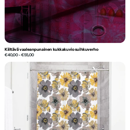
Kiiltävä vaaleanpunainen kukkakuvio suihkuverho
€40,00
- €55,00