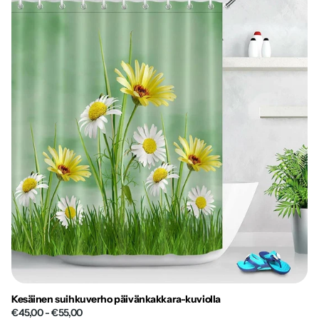
Kesäinen suihkuverho päivänkakkara-kuviolla
€45,00
- €55,00