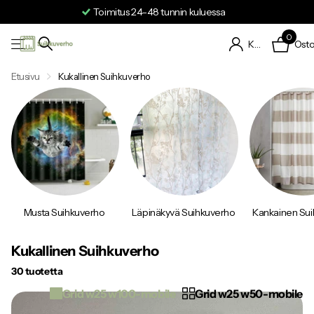
Ilmainen toimitus kotiisi
0
Osto
Kirjaudu sisään
Etusivu
Kukallinen Suihkuverho
Musta Suihkuverho
Läpinäkyvä Suihkuverho
Kankainen Su
Kukallinen Suihkuverho
30 tuotetta
Grid w25 w100-mobile
Grid w25 w50-mobile