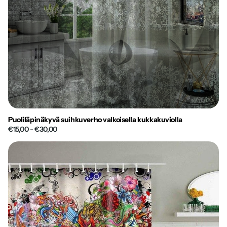
Puoliläpinäkyvä suihkuverho valkoisella kukkakuviolla
€15,00
- €30,00