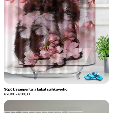
Söpö kissanpentu ja kukat suihkuverho
€70,00
- €90,00