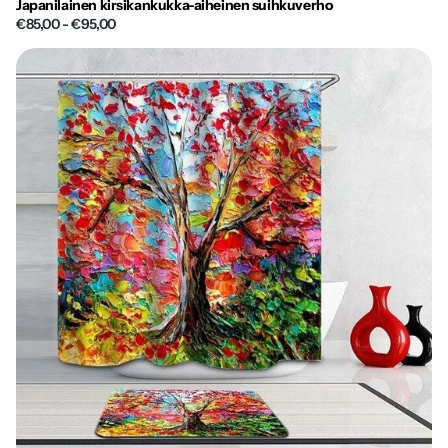
Japanilainen kirsikankukka-aiheinen suihkuverho
€85,00
- €95,00