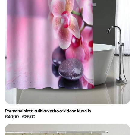
Parmanvioletti suihkuverho orkidean kuvalla
€40,00
- €85,00