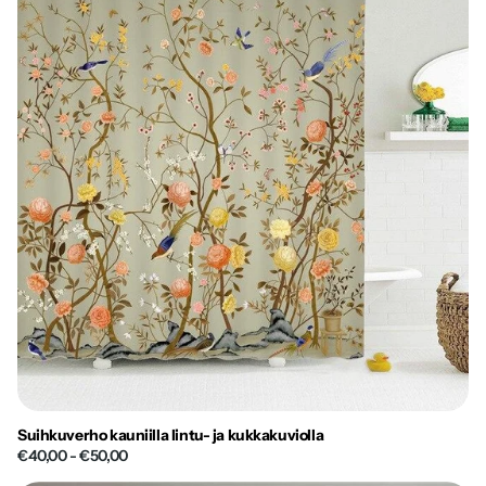
Suihkuverho kauniilla lintu- ja kukkakuviolla
€40,00
- €50,00