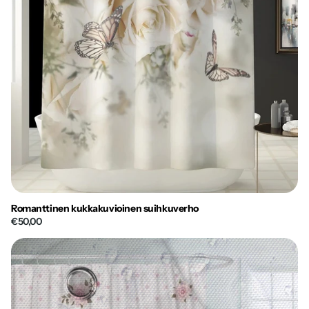
Romanttinen kukkakuvioinen suihkuverho
€50,00