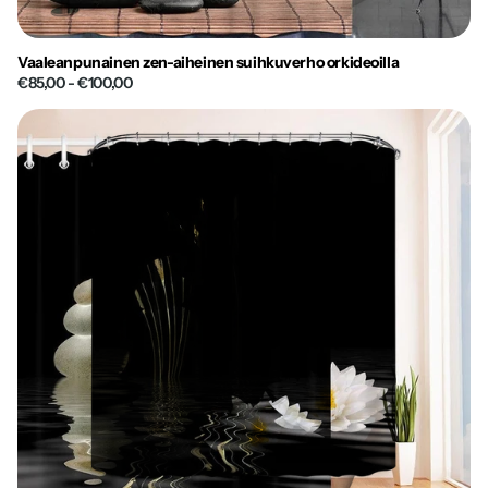
Vaaleanpunainen zen-aiheinen suihkuverho orkideoilla
€85,00
- €100,00