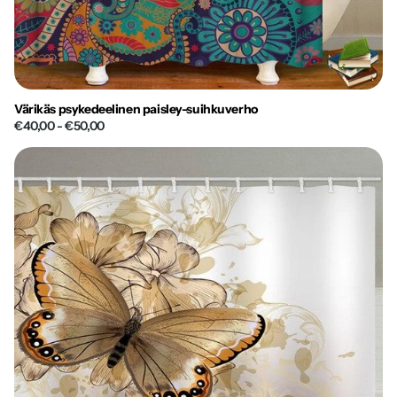
Värikäs psykedeelinen paisley-suihkuverho
€40,00
- €50,00