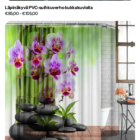
Läpinäkyvä PVC-suihkuverho kukkakuviolla
€85,00
- €105,00