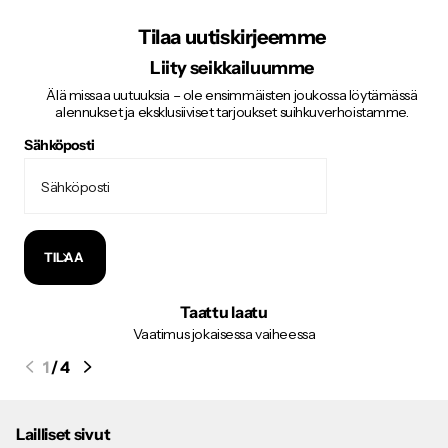
Tilaa uutiskirjeemme
Liity seikkailuumme
Älä missaa uutuuksia – ole ensimmäisten joukossa löytämässä
alennukset ja eksklusiiviset tarjoukset suihkuverhoistamme.
Sähköposti
TILAA
Taattu laatu
Vaatimus jokaisessa vaiheessa
1
/
4
Lailliset sivut