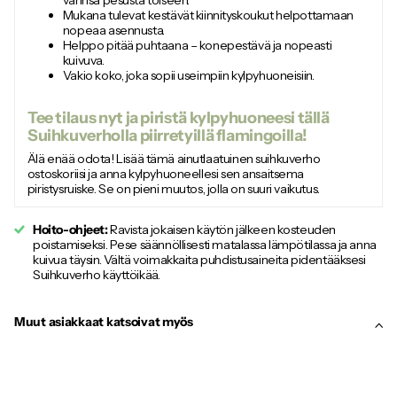
Mukana tulevat kestävät kiinnityskoukut helpottamaan
nopeaa asennusta.
Helppo pitää puhtaana – konepestävä ja nopeasti
kuivuva.
Vakio koko, joka sopii useimpiin kylpyhuoneisiin.
Tee tilaus nyt ja piristä kylpyhuoneesi tällä
Suihkuverholla piirretyillä flamingoilla!
Älä enää odota! Lisää tämä ainutlaatuinen suihkuverho
ostoskoriisi ja anna kylpyhuoneellesi sen ansaitsema
piristysruiske. Se on pieni muutos, jolla on suuri vaikutus.
Hoito-ohjeet:
Ravista jokaisen käytön jälkeen kosteuden
poistamiseksi. Pese säännöllisesti matalassa lämpötilassa ja anna
kuivua täysin. Vältä voimakkaita puhdistusaineita pidentääksesi
Suihkuverho käyttöikää.
Muut asiakkaat katsoivat myös