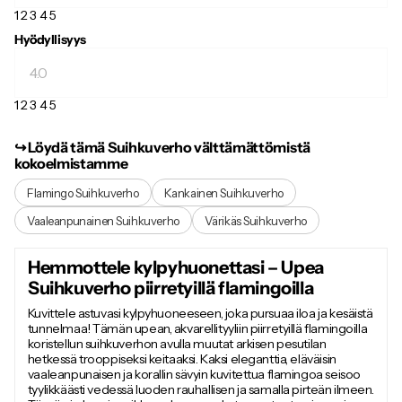
1
2
3
4
5
Hyödyllisyys
1
2
3
4
5
↪︎ Löydä tämä Suihkuverho välttämättömistä
kokoelmistamme
Flamingo Suihkuverho
Kankainen Suihkuverho
Vaaleanpunainen Suihkuverho
Värikäs Suihkuverho
Hemmottele kylpyhuonettasi – Upea
Suihkuverho piirretyillä flamingoilla
Kuvittele astuvasi kylpyhuoneeseen, joka pursuaa iloa ja kesäistä
tunnelmaa! Tämän upean, akvarellityyliin piirretyillä flamingoilla
koristellun suihkuverhon avulla muutat arkisen pesutilan
hetkessä trooppiseksi keitaaksi. Kaksi eleganttia, eläväisin
vaaleanpunaisen ja korallin sävyin kuvitettua flamingoa seisoo
tyylikkäästi vedessä luoden rauhallisen ja samalla pirteän ilmeen.