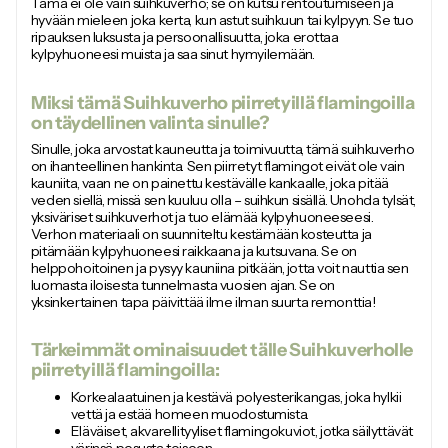
Tämä ei ole vain suihkuverho; se on kutsu rentoutumiseen ja
hyvään mieleen joka kerta, kun astut suihkuun tai kylpyyn. Se tuo
ripauksen luksusta ja persoonallisuutta, joka erottaa
kylpyhuoneesi muista ja saa sinut hymyilemään.
Miksi tämä Suihkuverho piirretyillä flamingoilla
on täydellinen valinta sinulle?
Sinulle, joka arvostat kauneutta ja toimivuutta, tämä suihkuverho
on ihanteellinen hankinta. Sen piirretyt flamingot eivät ole vain
kauniita, vaan ne on painettu kestävälle kankaalle, joka pitää
veden siellä, missä sen kuuluu olla – suihkun sisällä. Unohda tylsät,
yksiväriset suihkuverhot ja tuo elämää kylpyhuoneeseesi.
Verhon materiaali on suunniteltu kestämään kosteutta ja
pitämään kylpyhuoneesi raikkaana ja kutsuvana. Se on
helppohoitoinen ja pysyy kauniina pitkään, jotta voit nauttia sen
luomasta iloisesta tunnelmasta vuosien ajan. Se on
yksinkertainen tapa päivittää ilme ilman suurta remonttia!
Tärkeimmät ominaisuudet tälle Suihkuverholle
piirretyillä flamingoilla:
Korkealaatuinen ja kestävä polyesterikangas, joka hylkii
vettä ja estää homeen muodostumista.
Eläväiset, akvarellityyliset flamingokuviot, jotka säilyttävät
värinsä pesusta toiseen.