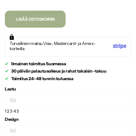
LISÄÄ OSTOSKORIIN
Turvallinen maksu Visa-, Mastercard- ja Amex-
korteilla
Ilmainen toimitus Suomessa
30 päivän palautusoikeus ja rahat takaisin -takuu
Toimitus 24–48 tunnin kuluessa
Laatu
1
2
3
4
5
Design