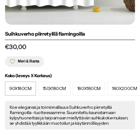
Suihkuverho piirretyillä flamingoilla
€30,00
Meri & Ranta
Koko (leveys X Korkeus)
90X180CM
150X180CM
180X180CM
180X200CM
Koe eleganssi ja toiminnallisuus Suihkuverho piirretyillä
flamingoilla -tuotteessamme. Suunniteltu kaunistamaan
kylpyhuonettasi ja tarjoamaan miellyttävän suihkukokemuksen,
se yhdistää tyylikkään muotoilun ja käytännöllisyyden.